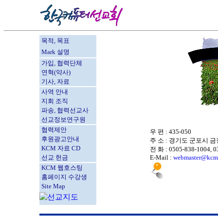
목적, 목표
Mark 설명
가입, 협력단체
연혁(약사)
기사, 자료
사역 안내
지회 조직
파송, 협력선교사
선교정보연구원
협력제안
우 편 : 435-050
후원광고안내
주 소 : 경기도 군포시 금정
KCM 자료 CD
전 화 : 0505-838-1004, 0
선교 헌금
E-Mail :
webmaster@kcm.
KCM 웹호스팅
홈페이지 수강생
Site Map